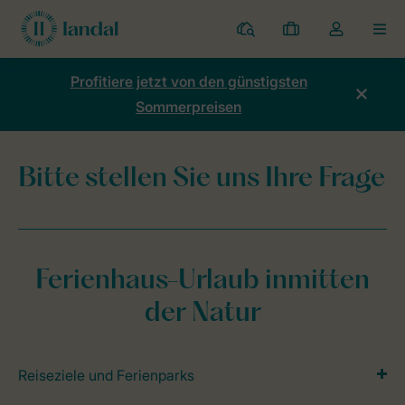
Ferienparks
Meine
Dropdown-
MEN
Buchungen
Menü
meines
Profitiere jetzt von den günstigsten
Kontos
Sommerpreisen
öffnen
Bitte stellen Sie uns Ihre Frage
Home
Fragen und Kontakt
Fragen Sie uns
Fragen Sie uns
Ferienhaus-Urlaub inmitten
der Natur
Reiseziele und Ferienparks