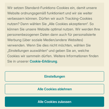
Sicher und schnell zur Online-Buchung
Sichere Datenübertragung
Sicheres Bezahlen
Sicherstellung Deiner Privatsphäre
Weitere Informationen und Einstellungen
Allgemeine Bedingungen
Impressum
Datenschutz
Cookies und Banner
Barrierefreiheit
© 2026 Landal GreenParks GmbH