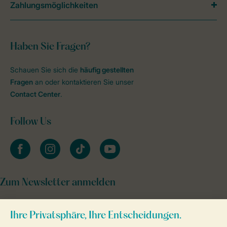
Zahlungsmöglichkeiten
Haben Sie Fragen?
Schauen Sie sich die
häufig gestellten
Fragen
an oder kontaktieren Sie unser
Contact Center
.
Follow Us
facebook
instagram
tiktok
youtube
Zum Newsletter anmelden