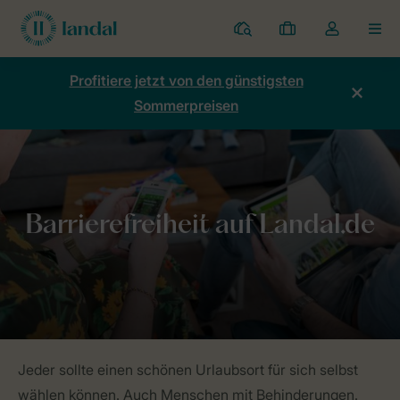
Ferienparks
Meine
Dropdown-
MEN
Buchungen
Menü
meines
Profitiere jetzt von den günstigsten
Kontos
Sommerpreisen
öffnen
Home
Allgemeines
Barrierefreiheit
Jeder sollte einen schönen Urlaubsort für sich selbst
wählen können. Auch Menschen mit Behinderungen.