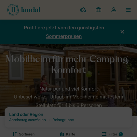
Ferienparks
Meine
Dropdown-
MEN
Buchungen
Menü
meines
Profitiere jetzt von den günstigsten
Kontos
Sommerpreisen
öffnen
Unbeschwerter Urlaub im Mobilheime mit festem
Stellplatz für 4 bis 6 Personen