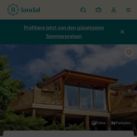
Ferienparks
Meine
Dropdown-
MEN
Buchungen
Menü
meines
Profitiere jetzt von den günstigsten
Kontos
Sommerpreisen
öffnen