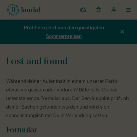
Ferienparks
Meine
Dropdown-
MEN
Buchungen
Menü
meines
Profitiere jetzt von den günstigsten
Kontos
Sommerpreisen
öffnen
Lost and found
Home
Allgemeines
Lost and found
Während deiner Aufenthalt in einem unserer Parks
etwas vergessen oder verloren? Bitte füllst Du das
untenstehende Formular aus. Der Servicepoint prüft, ob
deiner Sachen gefunden wurden und wird sich
schnellstmöglich mit Du in Verbindung setzen.
Formular