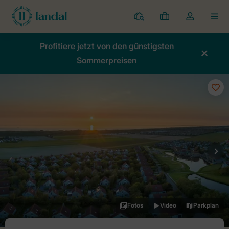
Ferienparks
Meine
Dropdown-
MEN
Buchungen
Menü
meines
Profitiere jetzt von den günstigsten
Kontos
Sommerpreisen
öffnen