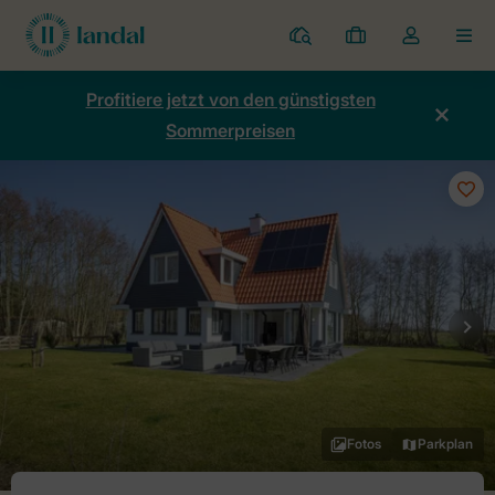
Ferienparks
Meine
Dropdown-
MEN
Buchungen
Menü
meines
Profitiere jetzt von den günstigsten
Kontos
Sommerpreisen
öffnen