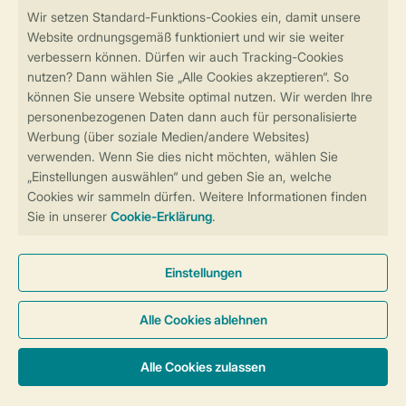
Sicher und schnell zur Online-Buchung
Sichere Datenübertragung
Sicheres Bezahlen
Sicherstellung Deiner Privatsphäre
Weitere Informationen und Einstellungen
Allgemeine Bedingungen
Impressum
Datenschutz
Cookies und Banner
Barrierefreiheit
© 2026 Landal GreenParks GmbH