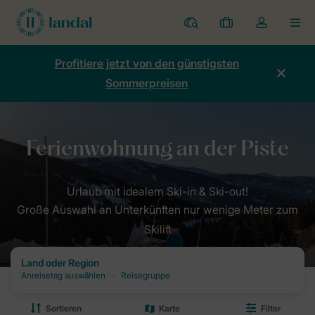
Ferienparks
Meine
Dropdown-
MEN
Buchungen
Menü
meines
Profitiere jetzt von den günstigsten
Kontos
Sommerpreisen
öffnen
Große Auswahl an Unterkünften nur wenige Meter zum
Skilift