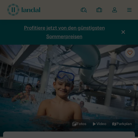
Ferienparks
Meine
Dropdown-
MEN
Buchungen
Menü
meines
Profitiere jetzt von den günstigsten
Kontos
Sommerpreisen
öffnen