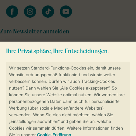
facebook
instagram
tiktok
youtube
Zum Newsletter anmelden
Sicher und schnell zur Online-Buchung
Sichere Datenübertragung
Sicheres Bezahlen
Sicherstellung Deiner Privatsphäre