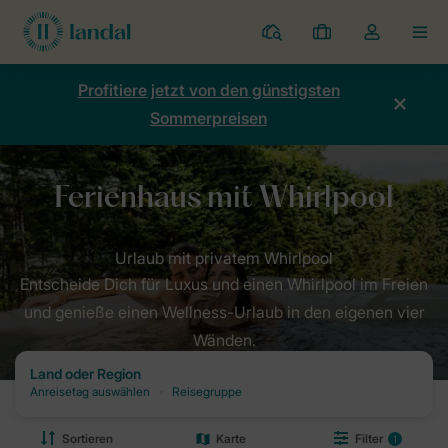
Ferienparks
Meine
Dropdown-
MEN
Buchungen
Menü
meines
Profitiere jetzt von den günstigsten
Kontos
Sommerpreisen
öffnen
Entscheide Dich für Luxus und einen Whirlpool im Freien
und genieße einen Wellness-Urlaub in den eigenen vier
Wänden.