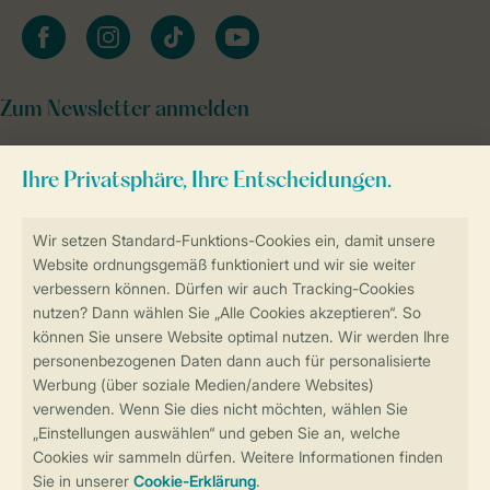
facebook
instagram
tiktok
youtube
Zum Newsletter anmelden
Sicher und schnell zur Online-Buchung
Sichere Datenübertragung
Sicheres Bezahlen
Sicherstellung Deiner Privatsphäre