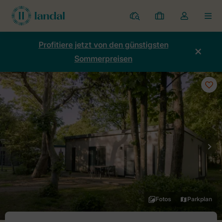
Ferienparks
Meine
Dropdown-
MEN
Buchungen
Menü
meines
Profitiere jetzt von den günstigsten
Kontos
Sommerpreisen
öffnen