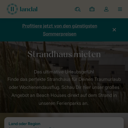
Ferienparks
Meine
Dropdown-
MEN
Buchungen
Menü
meines
Profitiere jetzt von den günstigsten
Kontos
Sommerpreisen
öffnen
Finde das perfekte Strandhaus für Deinen Traumurlaub
oder Wochenendausflug. Schau Dir hier unser großes
Angebot an Beach Houses direkt auf dem Strand in
unseren Ferienparks an.