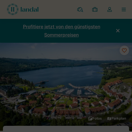
Ferienparks
Meine
Dropdown-
MEN
Buchungen
Menü
meines
Profitiere jetzt von den günstigsten
Kontos
Sommerpreisen
öffnen