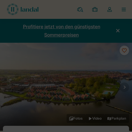
Ferienparks
Meine
Dropdown-
MEN
Buchungen
Menü
meines
Profitiere jetzt von den günstigsten
Kontos
Sommerpreisen
öffnen