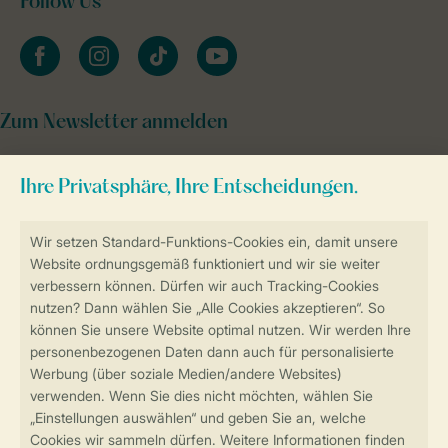
Follow Us
facebook
instagram
tiktok
youtube
Zum Newsletter anmelden
Sicher und schnell zur Online-Buchung
Sichere Datenübertragung
Sicheres Bezahlen
Sicherstellung Deiner Privatsphäre