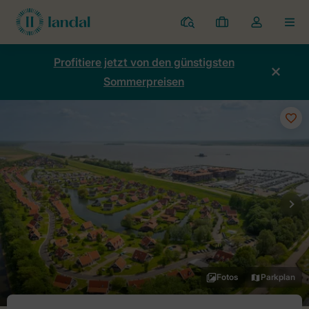
Ferienparks
Meine
Dropdown-
MEN
Buchungen
Menü
meines
Profitiere jetzt von den günstigsten
Kontos
Sommerpreisen
öffnen