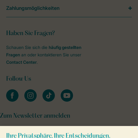
Zahlungsmöglichkeiten
Haben Sie Fragen?
Schauen Sie sich die
häufig gestellten
Fragen
an oder kontaktieren Sie unser
Contact Center
.
Follow Us
facebook
instagram
tiktok
youtube
Zum Newsletter anmelden