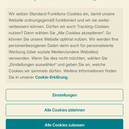
Sicher und schnell zur Online-Buchung
Sichere Datenübertragung
Sicheres Bezahlen
Sicherstellung Deiner Privatsphäre
Weitere Informationen und Einstellungen
Allgemeine Bedingungen
Impressum
Datenschutz
Cookies und Banner
Barrierefreiheit
© 2026 Landal GreenParks GmbH