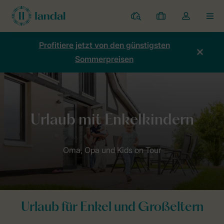
Ferienparks
Meine
Dropdown-
MEN
Buchungen
Menü
meines
Profitiere jetzt von den günstigsten
Kontos
Sommerpreisen
öffnen
Home
Thema
Urlaub mit Kindern: Familienurlaub
Urlaub mit E
Urlaub für Enkel und Großeltern