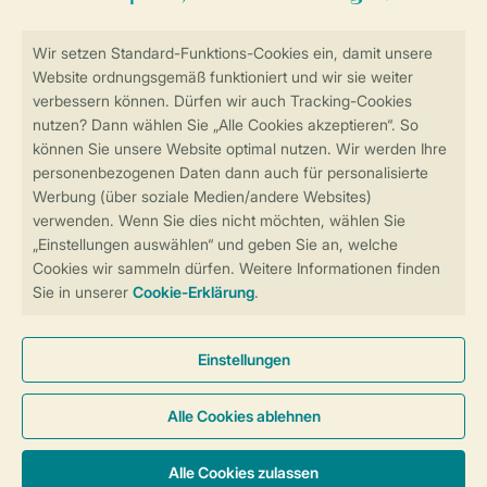
Sicher und schnell zur Online-Buchung
Sichere Datenübertragung
Sicheres Bezahlen
Sicherstellung Deiner Privatsphäre
Weitere Informationen und Einstellungen
Allgemeine Bedingungen
Impressum
Datenschutz
Cookies und Banner
Barrierefreiheit
© 2026 Landal GreenParks GmbH