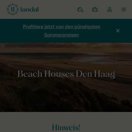
Ferienparks
Meine
Dropdown-
MEN
Buchungen
Menü
meines
Profitiere jetzt von den günstigsten
Kontos
Sommerpreisen
öffnen
Home
Allgemeines
Beach Houses Den Haag
Hinweis!