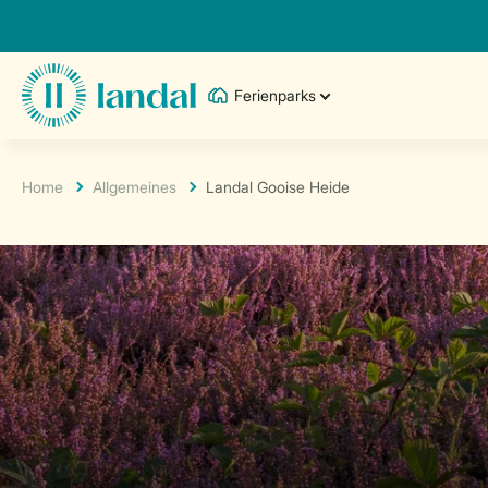
Ferienparks
Home
Allgemeines
Landal Gooise Heide