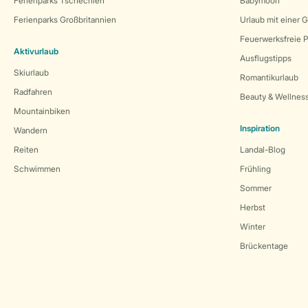
Ferienparks Tschechien
Babymoon
Ferienparks Großbritannien
Urlaub mit einer 
Feuerwerksfreie P
Aktivurlaub
Ausflugstipps
Skiurlaub
Romantikurlaub
Radfahren
Beauty & Wellnes
Mountainbiken
Inspiration
Wandern
Reiten
Landal-Blog
Schwimmen
Frühling
Sommer
Herbst
Winter
Brückentage