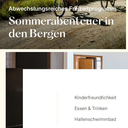
Abwechslungsreiches Freizeitprogramm
Sommerabenteuer in
den Bergen
Kinderfreundlichkeit
Essen & Trinken
Service Rating from our guests
Hallenschwimmbad