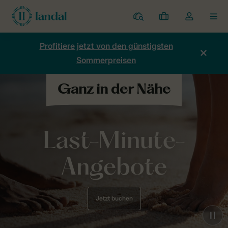
Ferienparks
Meine
Dropdown-
MEN
Buchungen
Menü
meines
Profitiere jetzt von den günstigsten
Kontos
Sommerpreisen
öffnen
Last-Minute-
Angebote
Jetzt buchen