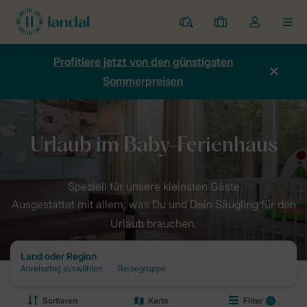
Ferienparks
Meine
Dropdown-
MEN
Buchungen
Menü
meines
Profitiere jetzt von den günstigsten
Kontos
Sommerpreisen
öffnen
Ausgestattet mit allem, was Du und Dein Säugling für den
Urlaub brauchen.