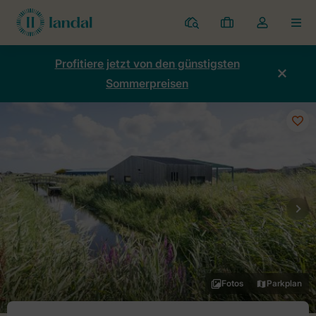
Ferienparks
Meine
Dropdown-
MEN
Buchungen
Menü
meines
Profitiere jetzt von den günstigsten
Kontos
Sommerpreisen
öffnen