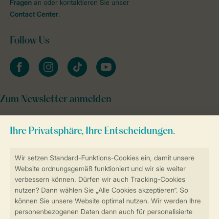
Fragen
an oder kontaktieren Sie unser
Contact Center
.
Follow Us
facebook
instagram
tiktok
youtube
Zum Newsletter anmelden
Sicher und schnell zur Online-Buchung
Sichere Datenübertragung
Sicheres Bezahlen