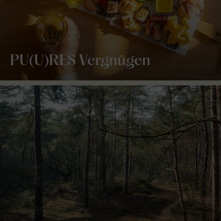
PU(U)RES Vergnügen