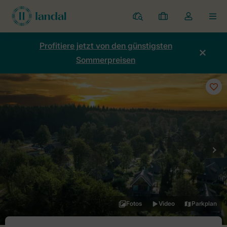
Ferienparks
Meine
Dropdown-
MEN
Buchungen
Menü
meines
Profitiere jetzt von den günstigsten
Kontos
Sommerpreisen
öffnen