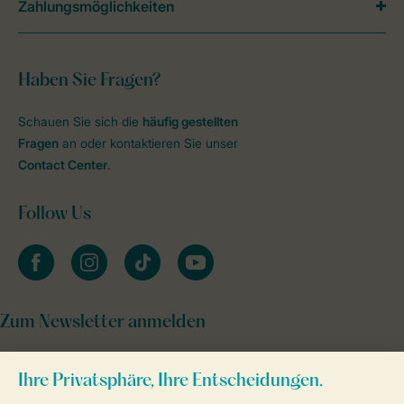
Zahlungsmöglichkeiten
Haben Sie Fragen?
Schauen Sie sich die
häufig gestellten
Fragen
an oder kontaktieren Sie unser
Contact Center
.
Follow Us
facebook
instagram
tiktok
youtube
Zum Newsletter anmelden