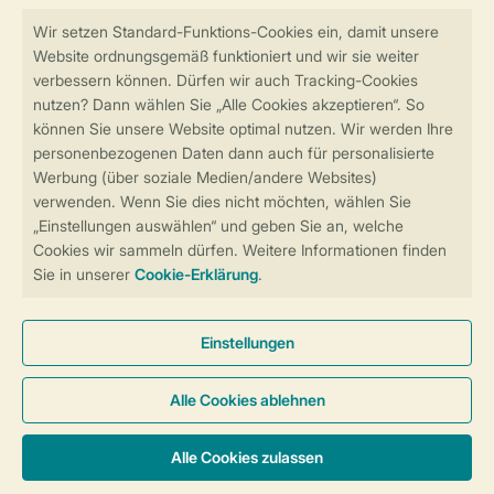
Sicher und schnell zur Online-Buchung
Sichere Datenübertragung
Sicheres Bezahlen
Sicherstellung Deiner Privatsphäre
Weitere Informationen und Einstellungen
Allgemeine Bedingungen
Impressum
Datenschutz
Cookies und Banner
Barrierefreiheit
© 2026 Landal GreenParks GmbH