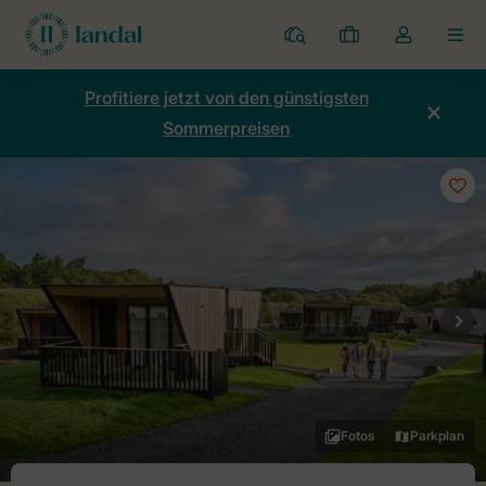
Ferienparks
Meine
Dropdown-
MEN
Buchungen
Menü
meines
Profitiere jetzt von den günstigsten
Kontos
Sommerpreisen
öffnen