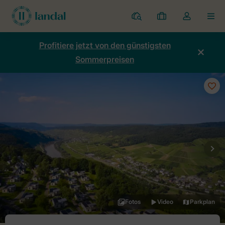
Ferienparks
Meine
Dropdown-
MEN
Buchungen
Menü
meines
Profitiere jetzt von den günstigsten
Kontos
Sommerpreisen
öffnen