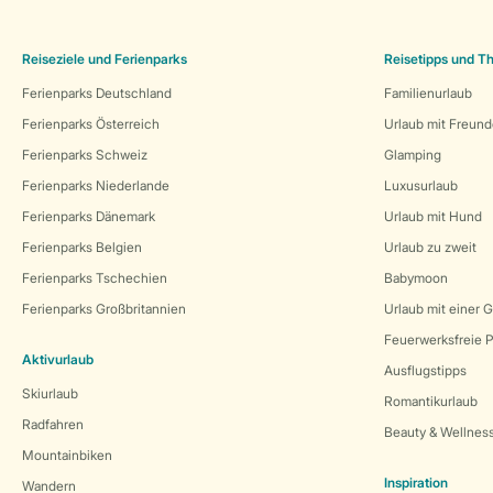
Reiseziele und Ferienparks
Reisetipps und 
Ferienparks Deutschland
Familienurlaub
Ferienparks Österreich
Urlaub mit Freun
Ferienparks Schweiz
Glamping
Ferienparks Niederlande
Luxusurlaub
Ferienparks Dänemark
Urlaub mit Hund
Ferienparks Belgien
Urlaub zu zweit
Ferienparks Tschechien
Babymoon
Ferienparks Großbritannien
Urlaub mit einer 
Feuerwerksfreie P
Aktivurlaub
Ausflugstipps
Skiurlaub
Romantikurlaub
Radfahren
Beauty & Wellnes
Mountainbiken
Inspiration
Wandern