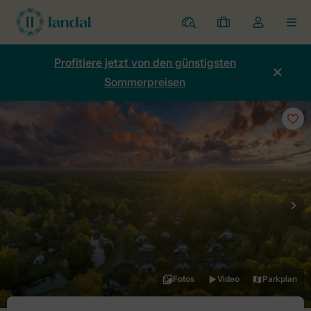
Ferienparks
Meine
Dropdown-
MEN
Buchungen
Menü
meines
Profitiere jetzt von den günstigsten
Kontos
Sommerpreisen
öffnen