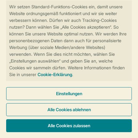
Sicher und schnell zur Online-Buchung
Sichere Datenübertragung
Sicheres Bezahlen
Sicherstellung Deiner Privatsphäre
Weitere Informationen und Einstellungen
Allgemeine Bedingungen
Impressum
Datenschutz
Cookies und Banner
Barrierefreiheit
© 2026 Landal GreenParks GmbH