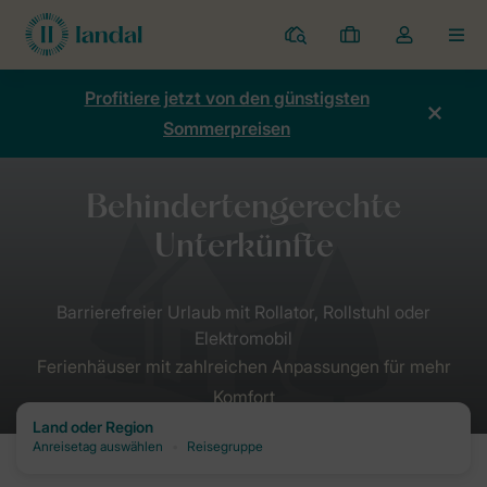
Ferienparks
Meine
Dropdown-
MEN
Buchungen
Menü
meines
Profitiere jetzt von den günstigsten
Kontos
Sommerpreisen
öffnen
Ferienhäuser mit zahlreichen Anpassungen für mehr
Komfort