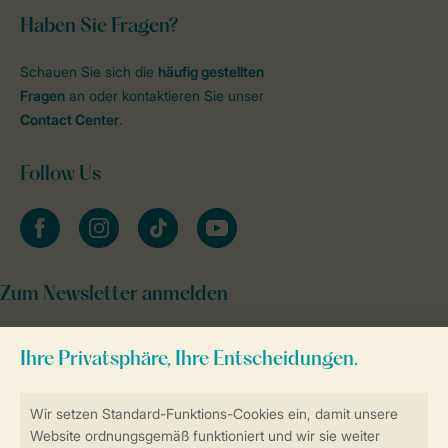
Haben Sie Fragen?
Schauen Sie sich die
häufig gestellten
Fragen
an oder kontaktieren Sie unser
Contact Center
.
Follow Us
facebook
instagram
tiktok
youtube
Zum Newsletter anmelden