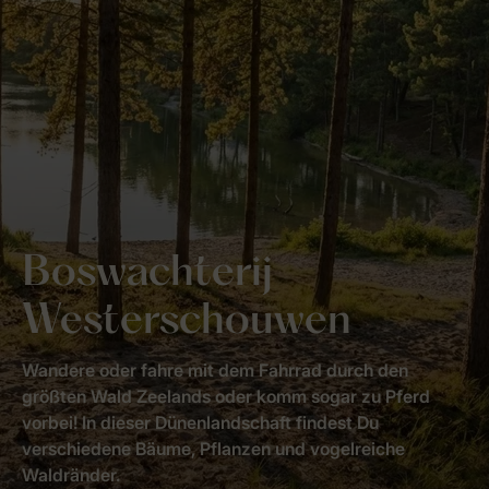
Boswachterij
Westerschouwen
Wandere oder fahre mit dem Fahrrad durch den
größten Wald Zeelands oder komm sogar zu Pferd
vorbei! In dieser Dünenlandschaft findest Du
verschiedene Bäume, Pflanzen und vogelreiche
Waldränder.