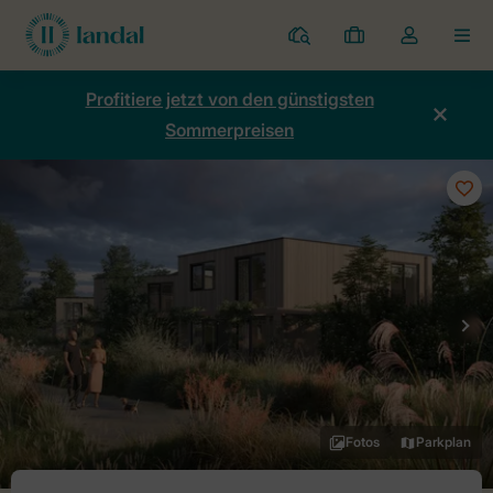
Ferienparks
Meine
Dropdown-
MEN
Buchungen
Menü
meines
Profitiere jetzt von den günstigsten
Kontos
Sommerpreisen
öffnen