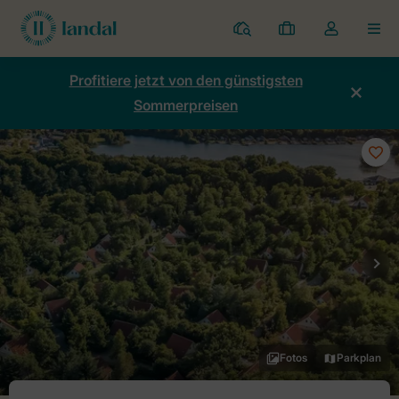
Ferienparks
Meine
Dropdown-
MEN
Buchungen
Menü
meines
Profitiere jetzt von den günstigsten
Kontos
Sommerpreisen
öffnen