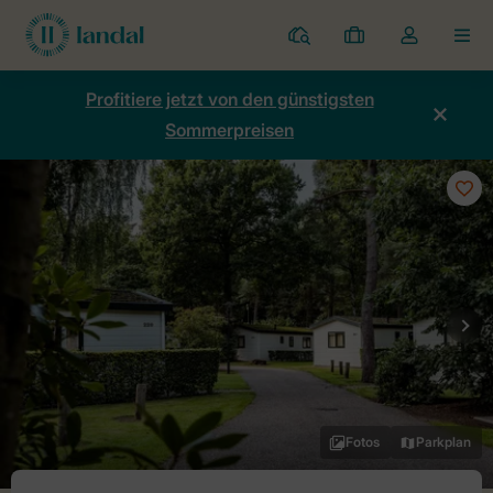
Ferienparks
Meine
Dropdown-
MEN
Buchungen
Menü
meines
Profitiere jetzt von den günstigsten
Kontos
Sommerpreisen
öffnen