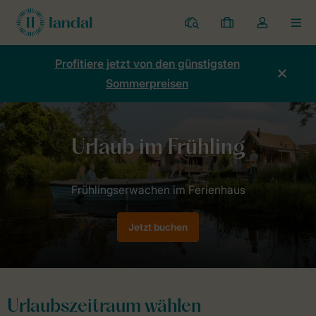
Ferienparks
Meine
Dropdown-
MEN
Buchungen
Menü
meines
Profitiere jetzt von den günstigsten
Kontos
Sommerpreisen
öffnen
Home
Angebote
Frühling
Jetzt buchen
Urlaubszeitraum wählen