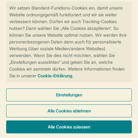
Sicher und schnell zur Online-Buchung
Sichere Datenübertragung
Sicheres Bezahlen
Sicherstellung Deiner Privatsphäre
Weitere Informationen und Einstellungen
Allgemeine Bedingungen
Impressum
Datenschutz
Cookies und Banner
Barrierefreiheit
© 2026 Landal GreenParks GmbH