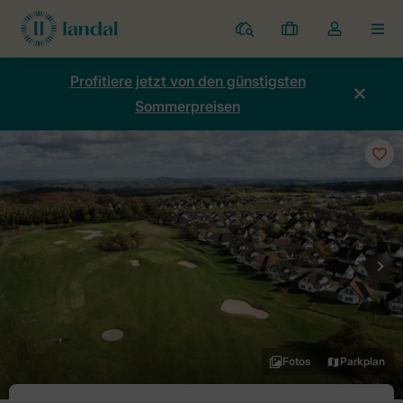
Ferienparks
Meine
Dropdown-
MEN
Buchungen
Menü
meines
Profitiere jetzt von den günstigsten
Kontos
Sommerpreisen
öffnen