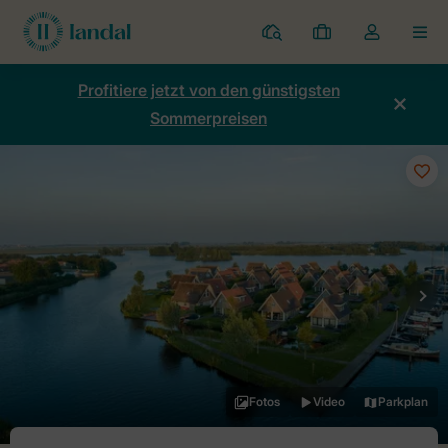
Ferienparks
Meine
Dropdown-
MEN
Buchungen
Menü
meines
Profitiere jetzt von den günstigsten
Kontos
Sommerpreisen
öffnen