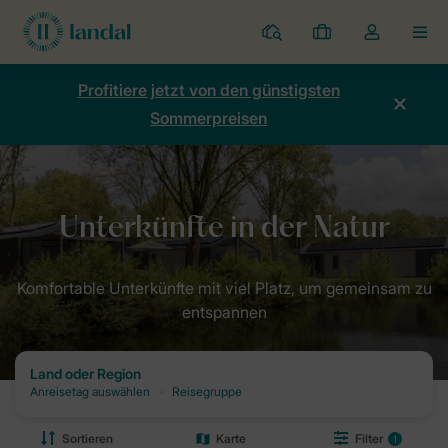
Ferienparks
Meine
Dropdown-
MEN
Buchungen
Menü
meines
Profitiere jetzt von den günstigsten
Kontos
Sommerpreisen
öffnen