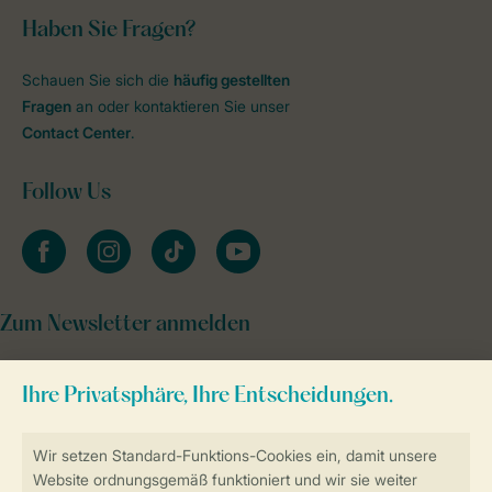
Haben Sie Fragen?
Schauen Sie sich die
häufig gestellten
Fragen
an oder kontaktieren Sie unser
Contact Center
.
Follow Us
facebook
instagram
tiktok
youtube
Zum Newsletter anmelden