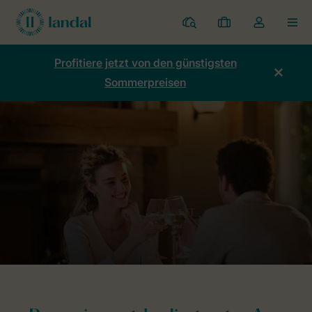
Ferienparks
Meine
Dropdown-
MEN
Buchungen
Menü
meines
Profitiere jetzt von den günstigsten
Kontos
Sommerpreisen
öffnen
Home
Allgemeines
Reservierungsbedingungen App