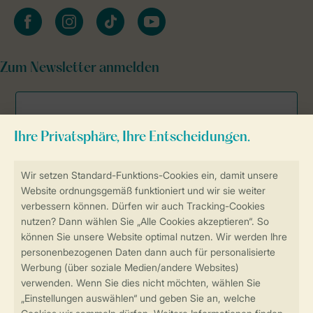
facebook
instagram
tiktok
youtube
Zum Newsletter anmelden
Sicher und schnell zur Online-Buchung
Sichere Datenübertragung
Sicheres Bezahlen
Sicherstellung Deiner Privatsphäre