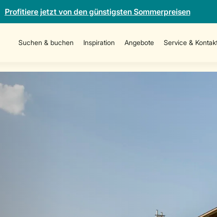
Profitiere jetzt von den günstigsten Sommerpreisen
Suchen & buchen
Inspiration
Angebote
Service & Kontak