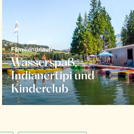
Familienurlaub
Wasserspaß,
Indianertipi und
Kinderclub