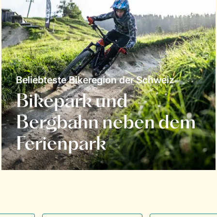
Beliebteste Bikeregion der Schweiz
Bikepark und
Bergbahn neben dem
Ferienpark