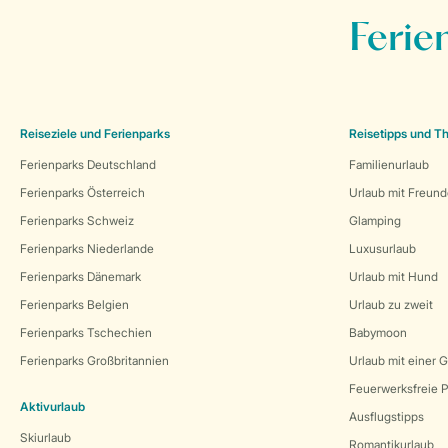
Ferie
Reiseziele und Ferienparks
Reisetipps und 
Ferienparks Deutschland
Familienurlaub
Ferienparks Österreich
Urlaub mit Freun
Ferienparks Schweiz
Glamping
Ferienparks Niederlande
Luxusurlaub
Ferienparks Dänemark
Urlaub mit Hund
Ferienparks Belgien
Urlaub zu zweit
Ferienparks Tschechien
Babymoon
Ferienparks Großbritannien
Urlaub mit einer 
Feuerwerksfreie P
Aktivurlaub
Ausflugstipps
Skiurlaub
Romantikurlaub