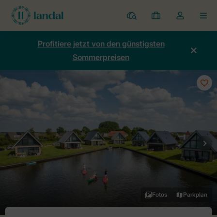
Ferienparks
Meine
Dropdown-
MEN
Buchungen
Menü
meines
Profitiere jetzt von den günstigsten
Kontos
Sommerpreisen
öffnen