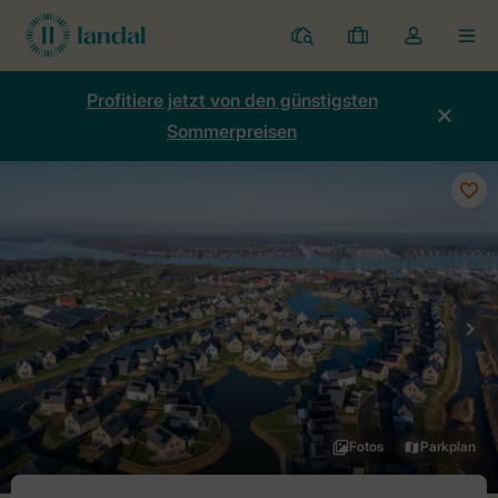
Ferienparks
Meine
Dropdown-
MEN
Buchungen
Menü
meines
Profitiere jetzt von den günstigsten
Kontos
Sommerpreisen
öffnen