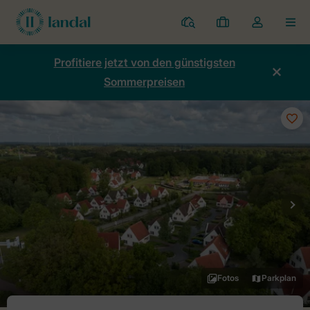
Ferienparks
Meine
Dropdown-
MEN
Buchungen
Menü
meines
Profitiere jetzt von den günstigsten
Kontos
Sommerpreisen
öffnen