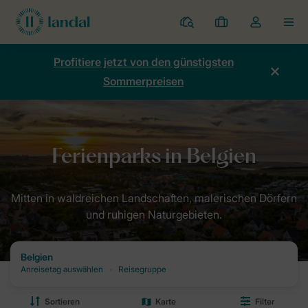
Ferienparks
Meine
Dropdown-
MEN
Buchungen
Menü
meines
Profitiere jetzt von den günstigsten
Kontos
Sommerpreisen
öffnen
Home
Destinationen: Dein Urlaubsziel mit Landal
Belgien