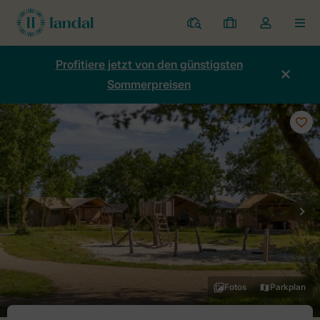
Ferienparks
Meine
Dropdown-
MEN
Buchungen
Menü
meines
Profitiere jetzt von den günstigsten
Kontos
Sommerpreisen
öffnen