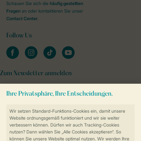
Schauen Sie sich die
häufig gestellten
Fragen
an oder kontaktieren Sie unser
Contact Center
.
Follow Us
facebook
instagram
tiktok
youtube
Zum Newsletter anmelden
Sicher und schnell zur Online-Buchung