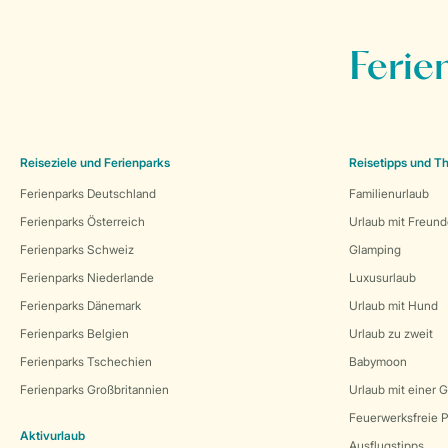
Ferie
Reiseziele und Ferienparks
Reisetipps und 
Ferienparks Deutschland
Familienurlaub
Ferienparks Österreich
Urlaub mit Freun
Ferienparks Schweiz
Glamping
Ferienparks Niederlande
Luxusurlaub
Ferienparks Dänemark
Urlaub mit Hund
Ferienparks Belgien
Urlaub zu zweit
Ferienparks Tschechien
Babymoon
Ferienparks Großbritannien
Urlaub mit einer 
Feuerwerksfreie P
Aktivurlaub
Ausflugstipps