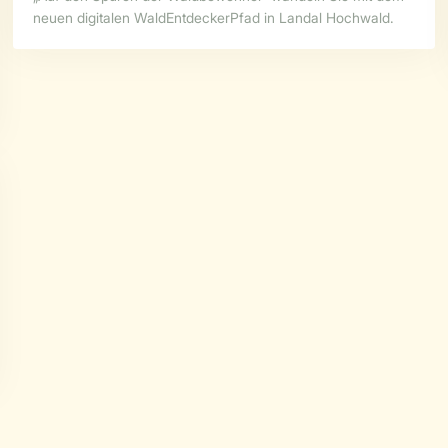
neuen digitalen WaldEntdeckerPfad in Landal Hochwald.