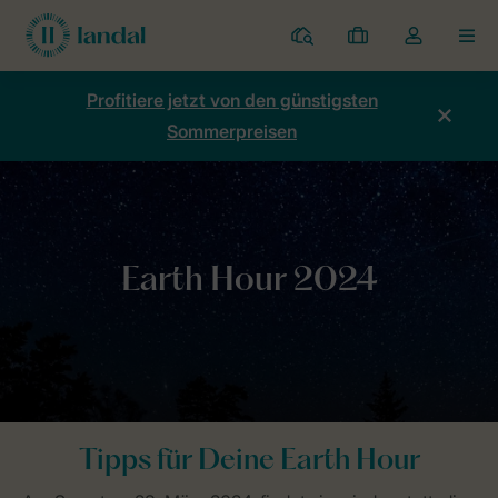
Ferienparks
Meine
Dropdown-
MEN
Buchungen
Menü
meines
Profitiere jetzt von den günstigsten
Kontos
Sommerpreisen
öffnen
Home
Nachhaltigkeit
Echte Liebe zur Natur
Earth Hour
Tipps für Deine Earth Hour