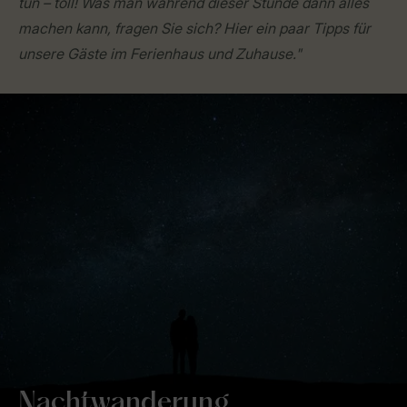
tun – toll! Was man während dieser Stunde dann alles
machen kann, fragen Sie sich? Hier ein paar Tipps für
unsere Gäste im Ferienhaus und Zuhause."
Nachtwanderung