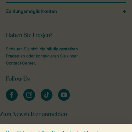
Zahlungsmöglichkeiten
Haben Sie Fragen?
Schauen Sie sich die
häufig gestellten
Fragen
an oder kontaktieren Sie unser
Contact Center
.
Follow Us
facebook
instagram
tiktok
youtube
Zum Newsletter anmelden