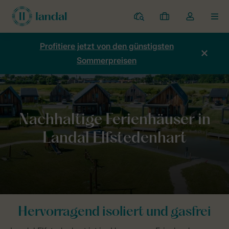
Ferienparks
Meine
Dropdown-
MEN
Buchungen
Menü
meines
Profitiere jetzt von den günstigsten
Kontos
Sommerpreisen
öffnen
Home
Nachhaltigkeit
Echte Liebe zur Natur
Nachhaltige Ferie
Hervorragend isoliert und gasfrei