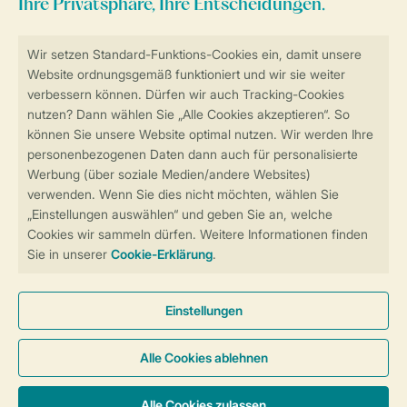
Sicher und schnell zur Online-Buchung
Sichere Datenübertragung
Sicheres Bezahlen
Sicherstellung Deiner Privatsphäre
Weitere Informationen und Einstellungen
Allgemeine Bedingungen
Impressum
Datenschutz
Cookies und Banner
Barrierefreiheit
© 2026 Landal GreenParks GmbH