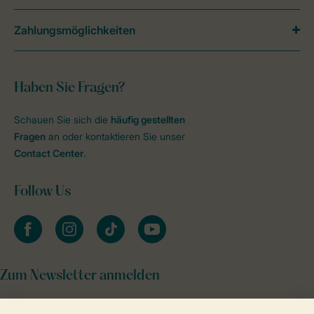
Zahlungsmöglichkeiten
Haben Sie Fragen?
Schauen Sie sich die
häufig gestellten
Fragen
an oder kontaktieren Sie unser
Contact Center
.
Follow Us
facebook
instagram
tiktok
youtube
Zum Newsletter anmelden