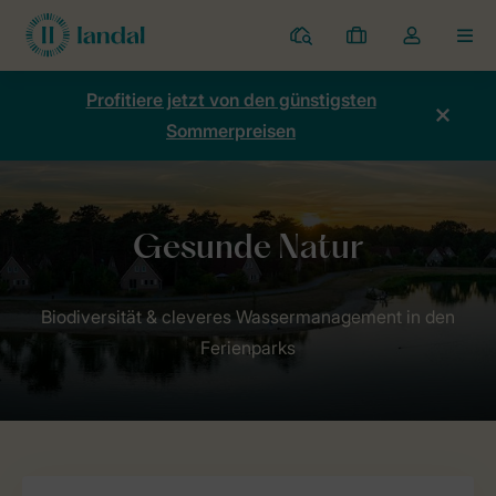
Ferienparks
Meine
Dropdown-
MEN
Buchungen
Menü
meines
Profitiere jetzt von den günstigsten
Kontos
Sommerpreisen
öffnen
Home
Nachhaltigkeit
Gesunde Natur
Biodiversität & cleveres Wassermanagement in den
Ferienparks