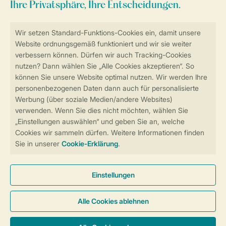
Sicher und schnell zur Online-Buchung
Sichere Datenübertragung
Sicheres Bezahlen
Sicherstellung Deiner Privatsphäre
Weitere Informationen und Einstellungen
Allgemeine Bedingungen
Impressum
Datenschutz
Cookies und Banner
Barrierefreiheit
© 2026 Landal GreenParks GmbH