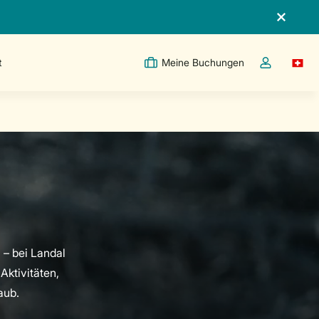
t
Meine Buchungen
Switc
Dropdown-Me
 – bei Landal
ktivitäten,
aub.