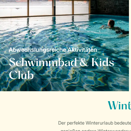
Abwechslungsreiche Aktivitäten
Schwimmbad & Kids
Club
Wint
Der perfekte Winterurlaub bedeute