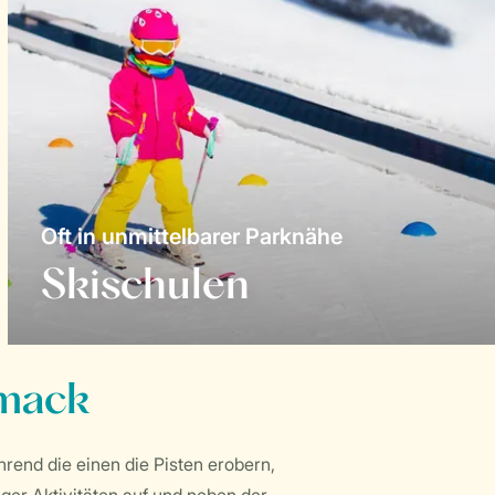
Oft in unmittelbarer Parknähe
Skischulen
hmack
rend die einen die Pisten erobern,