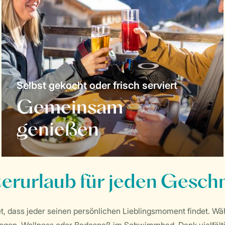
Selbst gekocht oder frisch serviert
Gemeinsam
genießen
erurlaub für jeden Gesc
t, dass jeder seinen persönlichen Lieblingsmoment findet. Wäh