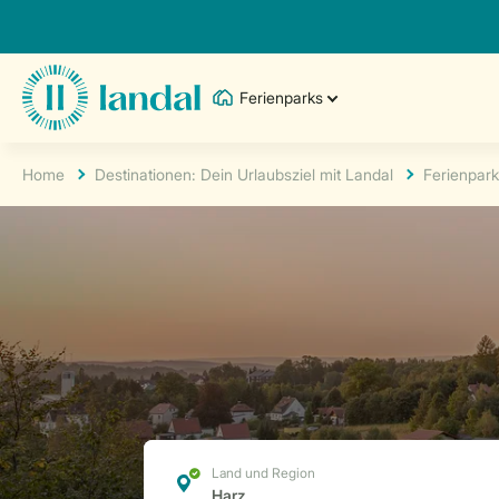
Ferienparks
Home
Destinationen: Dein Urlaubsziel mit Landal
Ferienpar